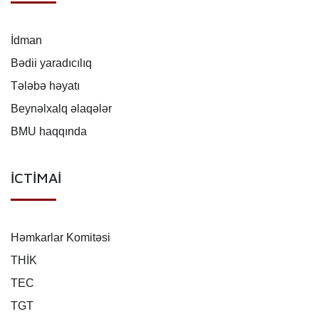
İdman
Bədii yaradıcılıq
Tələbə həyatı
Beynəlxalq əlaqələr
BMU haqqında
İCTİMAİ
Həmkarlar Komitəsi
THİK
TEC
TGT