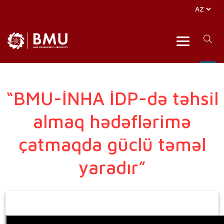
“BMU-İNHA İDP-də təhsil
almaq hədəflərimə
çatmaqda güclü təməl
yaradır”