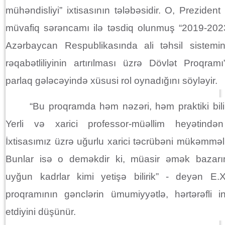
mühəndisliyi” ixtisasının tələbəsidir. O, Prezident
müvafiq sərəncamı ilə təsdiq olunmuş “2019-2023
Azərbaycan Respublikasında ali təhsil sistemin
rəqabətliliyinin artırılması üzrə Dövlət Proqramı
parlaq gələcəyində xüsusi rol oynadığını söyləyir.
“Bu proqramda həm nəzəri, həm praktiki bilik
Yerli və xarici professor-müəllim heyətindən
İxtisasımız üzrə uğurlu xarici təcrübəni mükəmməl
Bunlar isə o deməkdir ki, müasir əmək bazarını
uyğun kadrlar kimi yetişə bilirik” - deyən E.X
proqramının gənclərin ümumiyyətlə, hərtərəfli in
etdiyini düşünür.