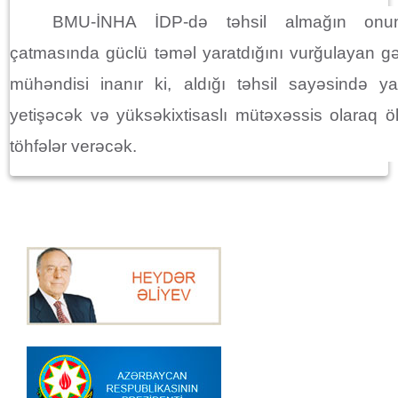
BMU-İNHA İDP-də təhsil almağın onun
çatmasında güclü təməl yaratdığını vurğulayan gə
mühəndisi inanır ki, aldığı təhsil sayəsində y
yetişəcək və yüksəkixtisaslı mütəxəssis olaraq öl
töhfələr verəcək.