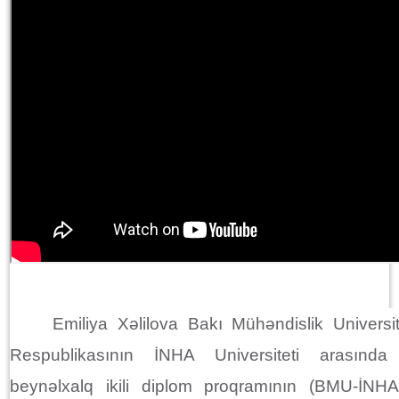
Emiliya Xəlilova Bakı Mühəndislik Universit
Respublikasının İNHA Universiteti arasında
beynəlxalq ikili diplom proqramının (BMU-İNHA