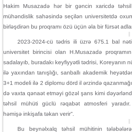
Hakim Musazadə hər bir gəncin xaricdə təhsil 
mühəndislik sahəsində seçilən universitetdə oxum
birləşdirən bu proqramı özü üçün əla bir fürsət adlan
2023-2024-cü tədris ili üzrə 675.1 bal nət
universitet birincisi olan H.Musazadə proqramın 
sadalayıb, buradakı keyfiyyətli tədrisi, Koreyanın nü
ilə yaxından tanışlığı, sanballı akademik heyətdə
3+1 modeli ilə 2 diplomu dörd il ərzində qazanmağ
də vaxta qənaət etməyi gözəl şans kimi dəyərləndir
təhsil mühüti güclü rəqabət atmosferi yaradır
həmişə inkişafa təkan verir”.
Bu beynəlxalq təhsil mühitinin tələbələrə