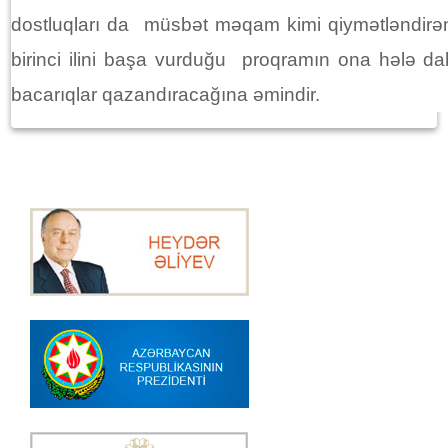
dostluqları da müsbət məqam kimi qiymətləndir
birinci ilini başa vurduğu proqramın ona hələ da
bacarıqlar qazandıracağına əmindir.