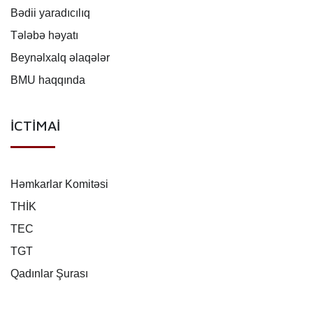
Bədii yaradıcılıq
Tələbə həyatı
Beynəlxalq əlaqələr
BMU haqqında
İCTİMAİ
Həmkarlar Komitəsi
THİK
TEC
TGT
Qadınlar Şurası