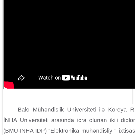
Bakı Mühəndislik Universiteti ilə Koreya R
İNHA Universiteti arasında icra olunan ikili dipl
(BMU-İNHA İDP) “Elektronika mühəndisliyi” ixtisas