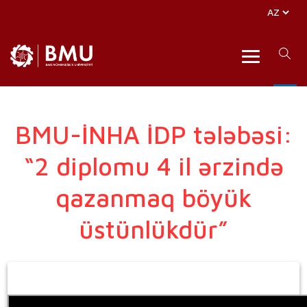
BMU-İNHA İDP tələbəsi:
“2 diplomu 4 il ərzində
qazanmaq böyük
üstünlükdür”