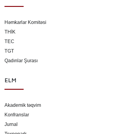
Həmkarlar Komitəsi
THİK
TEC
TGT
Qadınlar Şurası
ELM
Akademik təqvim
Konfranslar
Jurnal
Texnopark