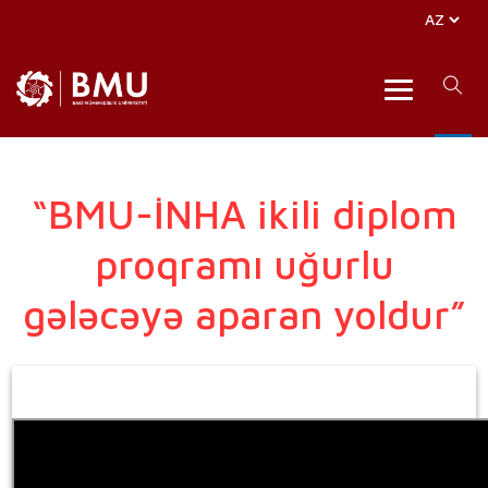
“BMU-İNHA ikili diplom
proqramı uğurlu
gələcəyə aparan yoldur”