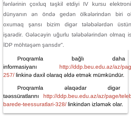
fənlərinin çoxluq təşkil etdiyi IV kursu elektro
dünyanın ən öndə gedən ölkələrindən biri o
oxumaq şansı bizim digər tələbələrdən üstü
işarədir. Gələcəyin uğurlu tələbələrindən olmaq i
İDP möhtəşəm şansdır”.
Proqramla bağlı dah
informasiyanı
http://ddp.beu.edu.az/az/pa
257/
linkinə daxil olaraq əldə etmək mümkündür.
Proqramla əlaqədar digər tə
təəssüratlarını
http://ddp.beu.edu.az/az/page/teleb
barede-teessuratlari-328/
linkindən izləmək olar.