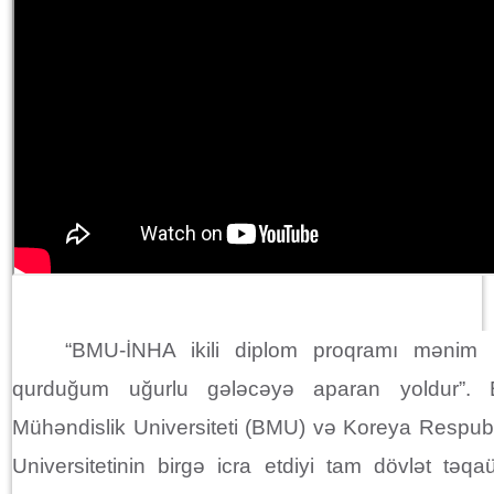
“BMU-İNHA ikili diplom proqramı mənim 
qurduğum uğurlu gələcəyə aparan yoldur”. B
Mühəndislik Universiteti (BMU) və Koreya Respub
Universitetinin birgə icra etdiyi tam dövlət təq