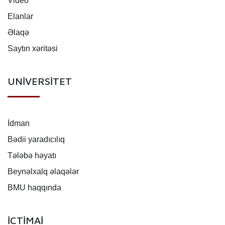
Video
Elanlar
Əlaqə
Saytın xəritəsi
UNİVERSİTET
İdman
Bədii yaradıcılıq
Tələbə həyatı
Beynəlxalq əlaqələr
BMU haqqında
İCTİMAİ