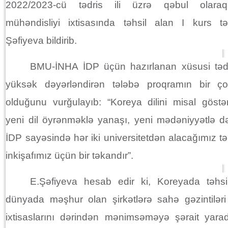
2022/2023-cü tədris ili üzrə qəbul olaraq,
mühəndisliyi ixtisasında təhsil alan I kurs tə
Şəfiyeva bildirib.
BMU-İNHA İDP üçün hazırlanan xüsusi tədr
yüksək dəyərləndirən tələbə proqramın bir çox
olduğunu vurğulayıb: “Koreya dilini misal göstə
yeni dil öyrənməklə yanaşı, yeni mədəniyyətlə də
İDP sayəsində hər iki universitetdən alacağımız təh
inkişafımız üçün bir təkandır”.
E.Şəfiyeva hesab edir ki, Koreyada təhsi
dünyada məşhur olan şirkətlərə sahə gəzintiləri
ixtisaslarını dərindən mənimsəməyə şərait yarad